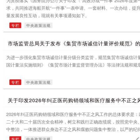
为贯彻落实《国务院办公厅关于印发〈“高效办成一件事”2026年度第
求，共同推进海船开航“一件事”一表申请、一套材料、一次办结，提
量发展良性互动，现就有关事项通知如下。
专栏
中央政策法规
市场监管总局关于发布《集贸市场诚信计量评价规范》
为进一步强化集贸市场诚信计量分级分类监管，规范集贸市场诚信计
国计量法实施细则》《集贸市场计量监督管理办法》等法律法规和规
专栏
中央政策法规
关于印发2026年纠正医药购销领域和医疗服务中不正之
2026年纠正医药购销领域和医疗服务中不正之风工作的总体要求是
二十大和二十届历次全会精神，树立和践行正确政绩观，按照党中央
中整治，一体推进群众身边不正之风和腐败问题集中整治，以严的纪
范行业秩序，防范重大风险，切实维护人民群众健康权益，为实现“十
专栏
中央政策法规