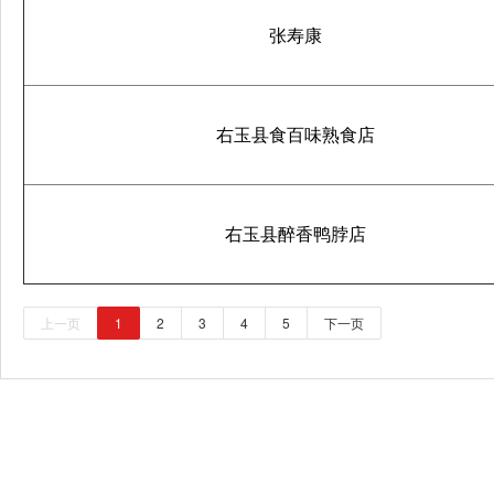
张寿康
右玉县食百味熟食店
右玉县醉香鸭脖店
上一页
1
2
3
4
5
下一页